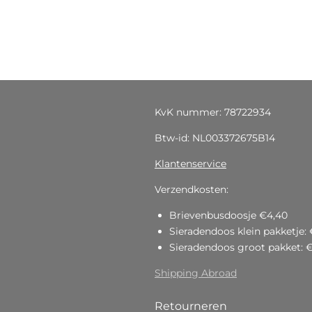
KvK nummer: 78722934
Btw-id: NL003372675B14
Klantenservice
Verzendkosten:
Brievenbusdoosje €4,40
Sieradendoos klein pakketje: 
Sieradendoos groot pakket: 
Shipping Abroad
Retourneren