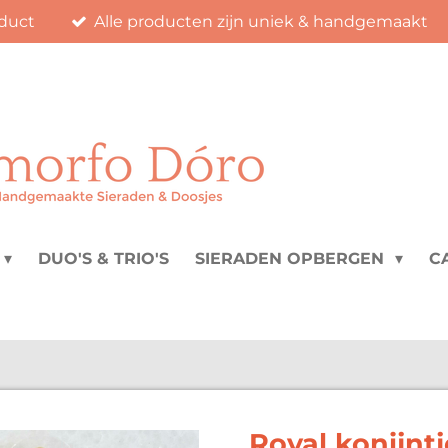
duct
Alle producten zijn uniek & handgemaakt
DUO'S & TRIO'S
SIERADEN OPBERGEN
C
Royal konijntj