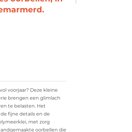
gemarmerd.
lvol voorjaar? Deze kleine
serie brengen een glimlach
ren te belasten. Het
e fijne details en de
olymeerklei, met zorg
. Handgemaakte oorbellen die