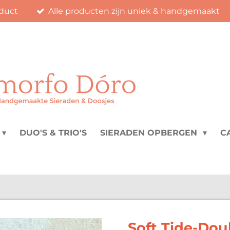
duct
Alle producten zijn uniek & handgemaakt
DUO'S & TRIO'S
SIERADEN OPBERGEN
C
Soft Tide-Dou