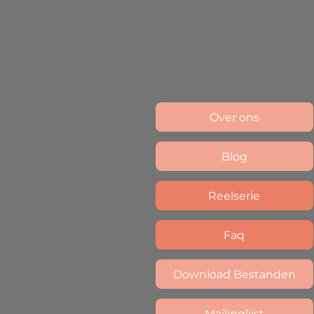
Over ons
Blog
Reelserie
Faq
Download Bestanden
Mailinglijst