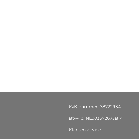
KvK nummer: 78722934
Btw-id: NL003372675B14
Klantenservice