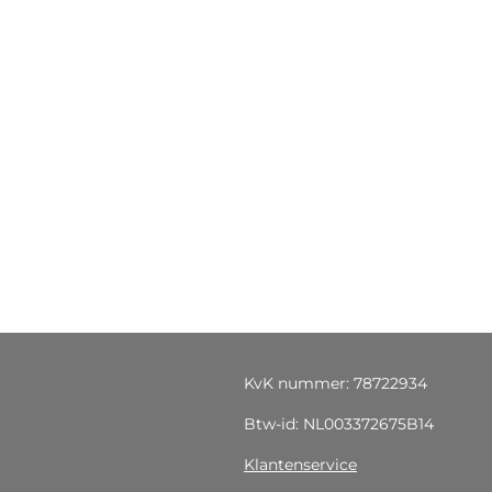
KvK nummer: 78722934
Btw-id: NL003372675B14
Klantenservice