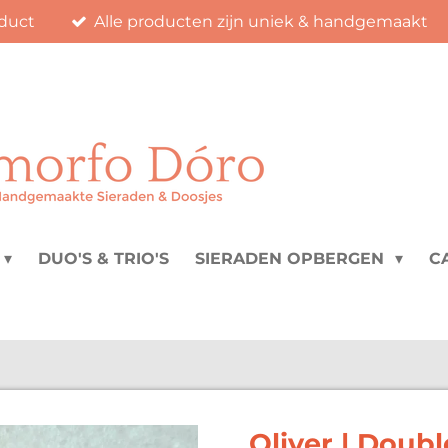
duct
Alle producten zijn uniek & handgemaakt
DUO'S & TRIO'S
SIERADEN OPBERGEN
C
Oliver | Doubl