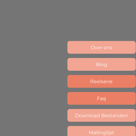
Over ons
Blog
Reelserie
Faq
Download Bestanden
Mailinglijst