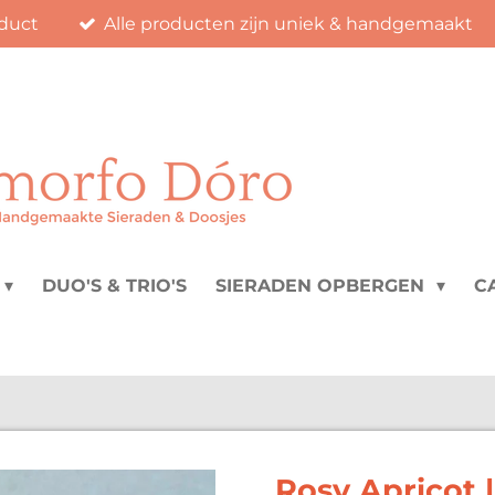
duct
Alle producten zijn uniek & handgemaakt
DUO'S & TRIO'S
SIERADEN OPBERGEN
C
Rosy Apricot |