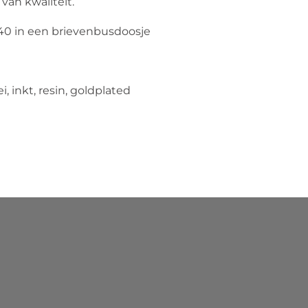
van kwaliteit.
,40 in een brievenbusdoosje
m
, inkt, resin, goldplated