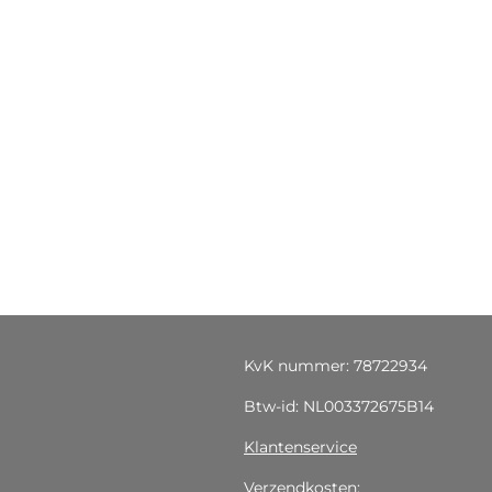
KvK nummer: 78722934
Btw-id: NL003372675B14
Klantenservice
Verzendkosten: