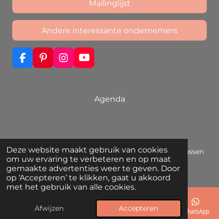
Mailinglijst
Andere interessante ondernemers
F
P
I
Y
a
i
n
o
c
n
s
u
e
t
t
T
b
e
a
u
Agenda
o
r
g
b
o
e
r
e
k
s
a
t
m
Deze website maakt gebruik van cookies
© 2019 - 2026 Ómorfo Dóro | Unieke sieraden die passen
om uw ervaring te verbeteren en op maat
bij jouw eigen stijl
gemaakte advertenties weer te geven. Door
Powered by
JouwWeb
op ‘Accepteren’ te klikken, gaat u akkoord
met het gebruik van alle cookies.
Afwijzen
Accepteren
E-mailadres
Telefoonnummer
Kaart
Instagram
WhatsApp