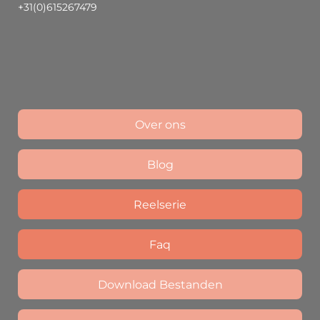
+31(0)615267479
Over ons
Blog
Reelserie
Faq
Download Bestanden