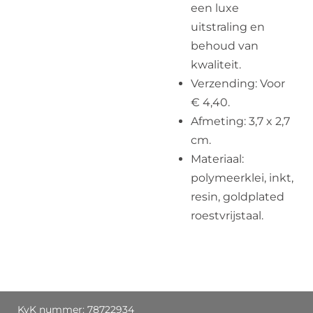
een luxe
uitstraling en
behoud van
kwaliteit.
Verzending: Voor
€ 4,40.
Afmeting: 3,7 x 2,7
cm.
Materiaal:
polymeerklei, inkt,
resin, goldplated
roestvrijstaal.
KvK nummer: 78722934