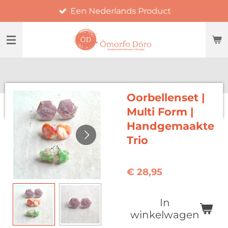
Een Nederlands Product
Ga
direct
naar
de
hoofdinhoud
Oorbellenset |
Multi Form |
Handgemaakte
Trio
€ 28,95
In
winkelwagen