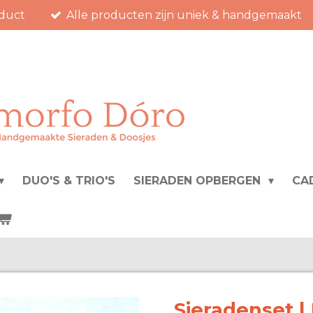
duct
Alle producten zijn uniek & handgemaakt
DUO'S & TRIO'S
SIERADEN OPBERGEN
CA
Sieradenset |