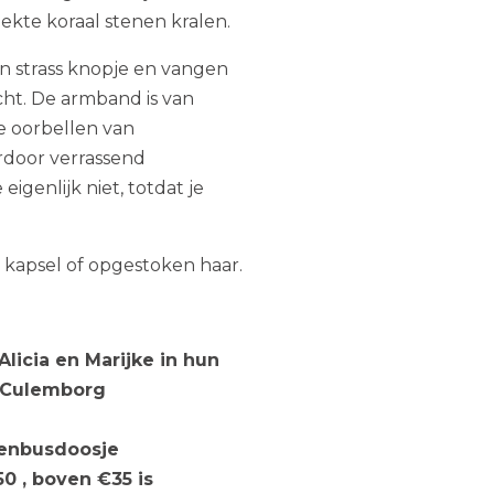
kte koraal stenen kralen.
 strass knopje en vangen
cht. De armband is van
e oorbellen van
rdoor verrassend
e eigenlijk niet, totdat je
t kapsel of opgestoken haar.
icia en Marijke in hun
n Culemborg
venbusdoosje
0 , boven €35 is