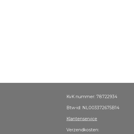
KvK nummer: 78722934
Btw-id: NL003372675B14
Klantenservice
Verzendkosten: