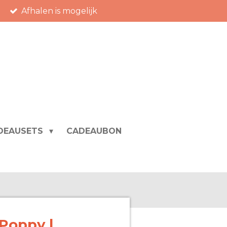
Afhalen is mogelijk
DEAUSETS
CADEAUBON
 Poppy |