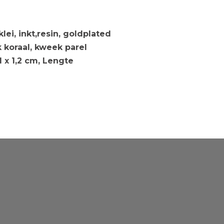
lei, inkt,resin, goldplated
k koraal, kweek parel
1 x 1,2 cm, Lengte