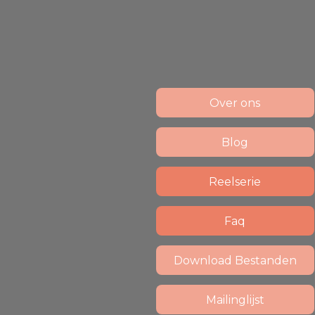
Over ons
Blog
Reelserie
Faq
Download Bestanden
Mailinglijst