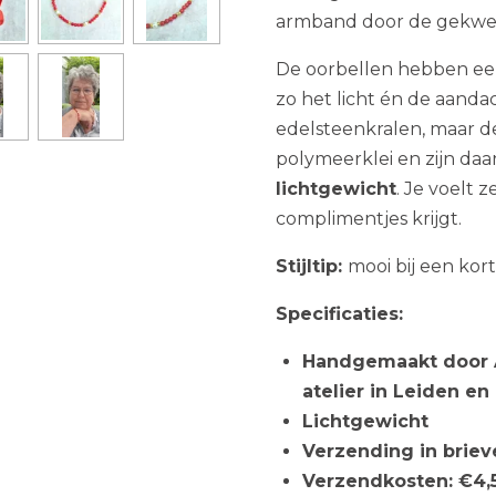
armband door de gekwee
De oorbellen hebben een
zo het licht én de aanda
edelsteenkralen, maar d
polymeerklei en zijn daa
lichtgewicht
. Je voelt z
complimentjes krijgt.
Stijltip:
mooi bij een kor
Specificaties:
Handgemaakt door Al
atelier in Leiden e
Lichtgewicht
Verzending in brie
Verzendkosten: €4,5