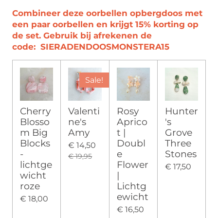
Combineer deze oorbellen opbergdoos met
een paar oorbellen en krijgt 15% korting op
de set. Gebruik bij afrekenen de
code:
SIERADENDOOSMONSTERA15
Sale!
Cherry
Valenti
Rosy
Hunter
Blosso
ne's
Aprico
's
m Big
Amy
t |
Grove
Blocks
Doubl
Three
€ 14,50
-
e
Stones
€ 19,95
lichtge
Flower
€ 17,50
wicht
|
roze
Lichtg
ewicht
€ 18,00
€ 16,50