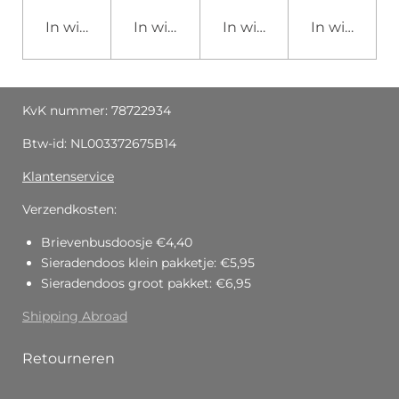
In winkelwagen
In winkelwagen
In winkelwagen
In winkelw
KvK nummer: 78722934
Btw-id: NL003372675B14
Klantenservice
Verzendkosten:
Brievenbusdoosje €4,40
Sieradendoos klein pakketje: €5,95
Sieradendoos groot pakket: €6,95
Shipping Abroad
Retourneren