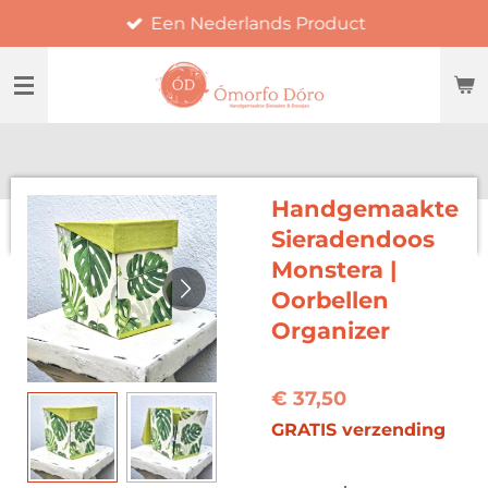
Een Nederlands Product
Ga
direct
naar
de
hoofdinhoud
Handgemaakte
Sieradendoos
Monstera |
Oorbellen
Organizer
€ 37,50
GRATIS verzending