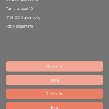
Tamarastraat 10
4105 GD Culemborg
+31(0)615267479
Over ons
Blog
Reelserie
Faq