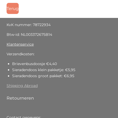
Terug
KvK nummer: 78722934
Btw-id: NL003372675B14
Klantenservice
Verzendkosten:
Brievenbusdoosje €4,40
Sieradendoos klein pakketje: €5,95
Sieradendoos groot pakket: €6,95
Shipping Abroad
Retourneren
Contact gegevens: