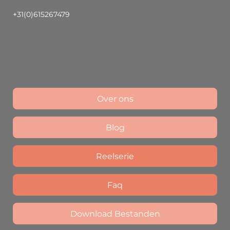
+31(0)615267479
Over ons
Blog
Reelserie
Faq
Download Bestanden