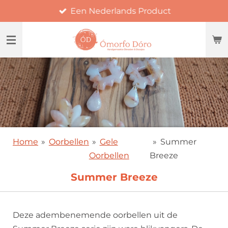
Een Nederlands Product
Ga
direct
naar
de
hoofdinhoud
Home
»
Oorbellen
»
Gele
»
Summer
Oorbellen
Breeze
Summer Breeze
Deze adembenemende oorbellen uit de