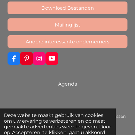
Download Bestanden
Mailinglijst
Andere interessante ondernemers
F
P
I
Y
a
i
n
o
c
n
s
u
e
t
t
T
b
e
a
u
Agenda
o
r
g
b
o
e
r
e
k
s
a
t
m
Deze website maakt gebruik van cookies
© 2019 - 2026 Ómorfo Dóro | Unieke sieraden die passen
om uw ervaring te verbeteren en op maat
bij jouw eigen stijl
gemaakte advertenties weer te geven. Door
Powered by
JouwWeb
op ‘Accepteren’ te klikken, gaat u akkoord