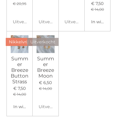
€ 7,50
€ 20,95
€ 14,00
Uitverkocht
Uitverkocht
Uitverkocht
In winkelw
Nikkelvrij!
Uitverkocht
Summ
Summ
er
er
Breeze
Breeze
Button
Moon
Strass
€ 6,50
€ 7,50
€ 14,00
€ 14,00
In winkelwagen
Uitverkocht