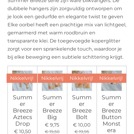
Summer Breeze serie zijn ware blikvangers. De
dubbele hangers zijn zorgvuldig ontworpen om
je look een gedurfde en elegante twist te geven
Elke oorbel heeft een prachtige mix van lichtgeel,
gemarmerd met warm roodbruin en
transparante klei. De toegevoegde koperglitter
zorgt voor een sprankelende touch, waardoor je
bij elke beweging een subtiele schittering krijgt.
Nikkelvrij!
Nikkelvrij
Nikkelvrij!
Nikkelvrij!
Summ
Summ
Summ
Summ
er
er
er
er
Breeze
Breeze
Breeze
Breeze
Aztecs
Big
Bolt
Button
Drop
Monst
€ 9,75
€ 10,00
era
€ 10,50
€ 19,50
€ 19,95