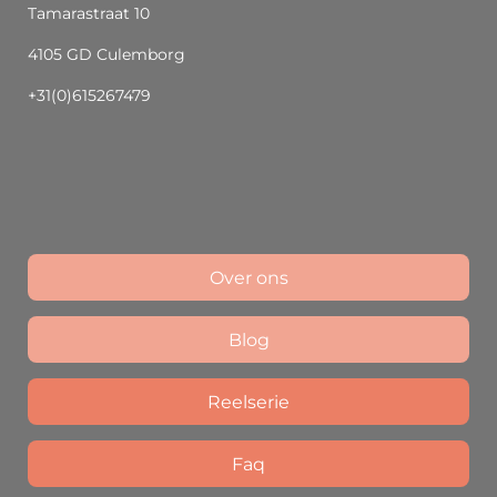
Tamarastraat 10
4105 GD Culemborg
+31(0)615267479
Over ons
Blog
Reelserie
Faq