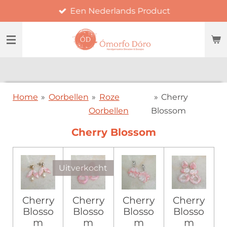
Een Nederlands Product
Ga
direct
naar
de
hoofdinhoud
Home
»
Oorbellen
»
Roze
»
Cherry
Oorbellen
Blossom
Cherry Blossom
Uitverkocht
Cherry
Cherry
Cherry
Cherry
Blosso
Blosso
Blosso
Blosso
m
m
m
m