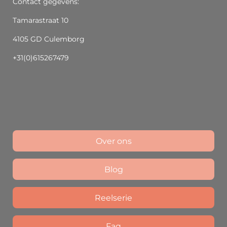
Contact gegevens:
Tamarastraat 10
4105 GD Culemborg
+31(0)615267479
Over ons
Blog
Reelserie
Faq