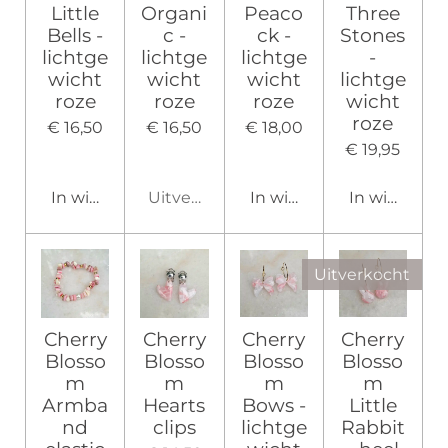
Little
Organi
Peaco
Three
Bells -
c -
ck -
Stones
lichtge
lichtge
lichtge
-
wicht
wicht
wicht
lichtge
roze
roze
roze
wicht
roze
€ 16,50
€ 16,50
€ 18,00
€ 19,95
In winkelwagen
Uitverkocht
In winkelwagen
In winkelw
Uitverkocht
Cherry
Cherry
Cherry
Cherry
Blosso
Blosso
Blosso
Blosso
m
m
m
m
Armba
Hearts
Bows -
Little
nd
clips
lichtge
Rabbit