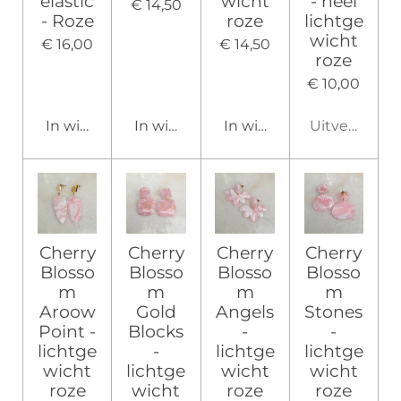
elastic
wicht
- heel
€ 14,50
- Roze
roze
lichtge
wicht
€ 16,00
€ 14,50
roze
€ 10,00
In winkelwagen
In winkelwagen
In winkelwagen
Uitverkocht
Cherry
Cherry
Cherry
Cherry
Blosso
Blosso
Blosso
Blosso
m
m
m
m
Aroow
Gold
Angels
Stones
Point -
Blocks
-
-
lichtge
-
lichtge
lichtge
wicht
lichtge
wicht
wicht
roze
wicht
roze
roze