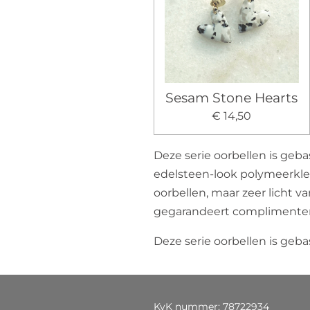
Sesam Stone Hearts
€ 14,50
Deze serie oorbellen is geb
edelsteen-look polymeerklei 
oorbellen, maar zeer licht v
gegarandeert complimenten. W
Deze serie oorbellen is geb
KvK nummer: 78722934