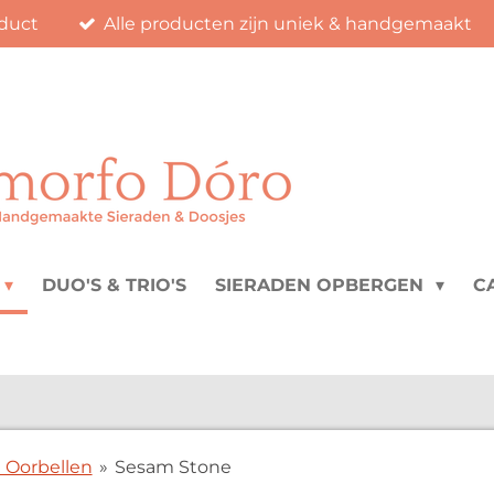
duct
Alle producten zijn uniek & handgemaakt
DUO'S & TRIO'S
SIERADEN OPBERGEN
C
 Oorbellen
»
Sesam Stone