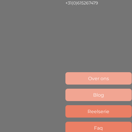
+31(0)615267479
Over ons
Blog
Reelserie
Faq