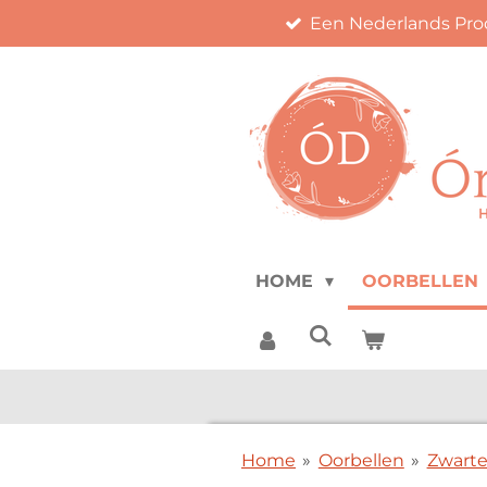
Een Nederlands Pro
Ga
direct
naar
de
hoofdinhoud
HOME
OORBELLEN
Home
»
Oorbellen
»
Zwarte