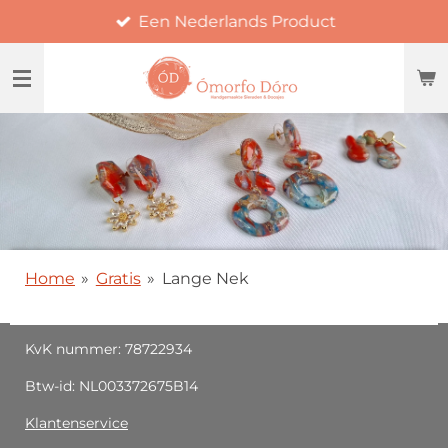
Een Nederlands Product
Ga
direct
naar
de
hoofdinhoud
Home
»
Gratis
»
Lange Nek
KvK nummer: 78722934
Btw-id: NL003372675B14
Klantenservice