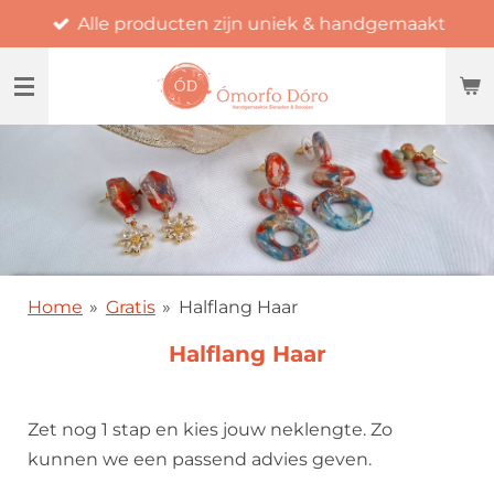
Alle producten zijn uniek & handgemaakt
Ga
direct
naar
de
hoofdinhoud
Home
»
Gratis
»
Halflang Haar
Halflang Haar
Zet nog 1 stap en kies jouw neklengte. Zo
kunnen we een passend advies geven.