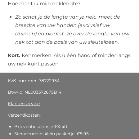
Hoe meet ik mijn neklengte?
Zo schat je de lengte van je nek: meet de
breedte van uw handen (exclusief uw
duimen) en plaatst ze over de lengte van uw
nek tot aan de basis van uw sleutelbeen.
Kort.
Kenmerken: Als u één hand of minder langs
uw nek kunt passen
KvK nummer: 78722934
Btw-id: NL003372675B14
Klantenservice
Verzendkosten:
Brievenbusdoosje €4,40
Sieradendoos klein pakketje: €5,95