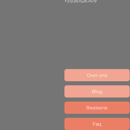
+31(0)615267479
Over ons
Blog
Reelserie
Faq