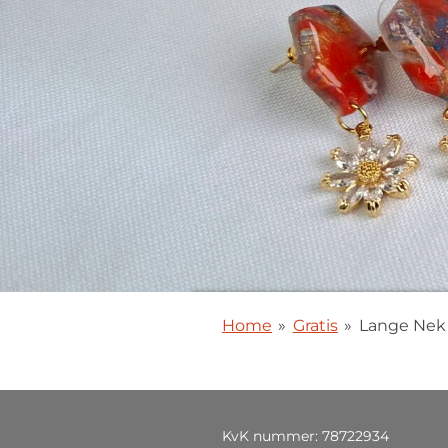
Home
»
Gratis
»
Lange Nek
KvK nummer: 78722934