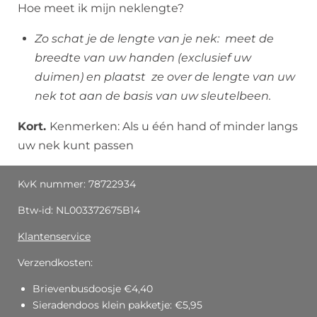
Hoe meet ik mijn neklengte?
Zo schat je de lengte van je nek: meet de
breedte van uw handen (exclusief uw
duimen) en plaatst ze over de lengte van uw
nek tot aan de basis van uw sleutelbeen.
Kort.
Kenmerken: Als u één hand of minder langs
uw nek kunt passen
KvK nummer: 78722934
Btw-id: NL003372675B14
Klantenservice
Verzendkosten:
Brievenbusdoosje €4,40
Sieradendoos klein pakketje: €5,95