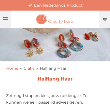
Een Nederlands Product
Ga
direct
naar
de
hoofdinhoud
Home
»
Gratis
»
Halflang Haar
Halflang Haar
Zet nog 1 stap en kies jouw neklengte. Zo
kunnen we een passend advies geven.