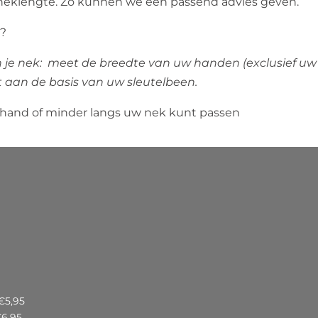
w neklengte. Zo kunnen we een passend advies geven.
e?
n je nek: meet de breedte van uw handen (exclusief uw
t aan de basis van uw sleutelbeen.
 hand of minder langs uw nek kunt passen
€5,95
€6,95