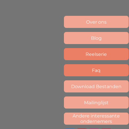
Over ons
Blog
Reelserie
Faq
Download Bestanden
Mailinglijst
Andere interessante
ondernemers