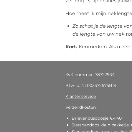
Zet nog 1 stap en kies jou
Hoe meet ik mijn neklengt
Zo schat je de lengte va
de lengte van uw nek to
Kort.
Kenmerken: Als u één
KvK nummer: 78722934
Btw-id: NL003372675B14
Klantenservice
Verzendkosten:
Brievenbusdoosje €4,40
Sieradendoos klein pakketje: 
Sieradendoos groot pakket: 