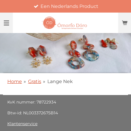
Een Nederlands Product
Ga
direct
naar
de
hoofdinhoud
Home
»
Gratis
»
Lange Nek
KvK nummer: 78722934
Btw-id: NL003372675B14
Klantenservice