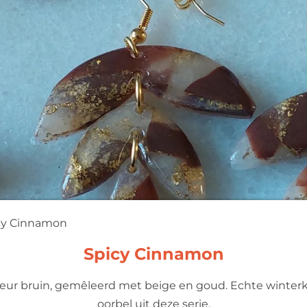
cy Cinnamon
Spicy Cinnamon
eur bruin, gemêleerd met beige en goud. Echte winterk
oorbel uit deze serie.