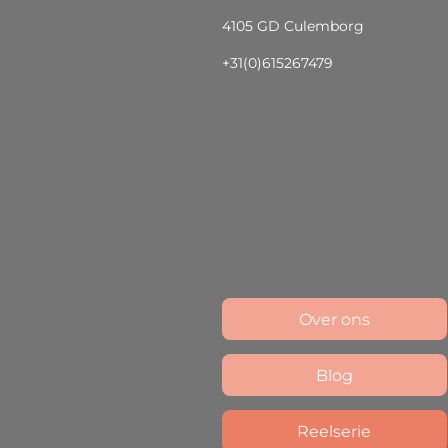
4105 GD Culemborg
+31(0)615267479
Over ons
Blog
Reelserie