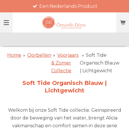
Een Nederlands Product
Ga
direct
naar
de
hoofdinhoud
Home
»
Oorbellen
»
Voorjaars
»
Soft Tide
& Zomer
Organisch Blauw
Collectie
| Lichtgewicht
Soft Tide Organisch Blauw |
Lichtgewicht
Welkom bij onze Soft Tide collectie. Geïnspireerd
door de beweging van het water, brengt Alicia
vakmanschap en comfort samen in deze serie