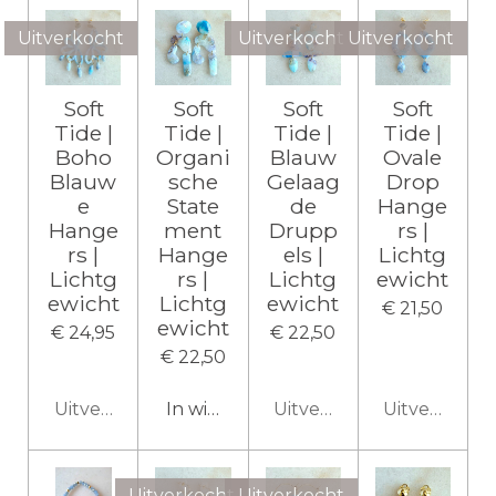
Uitverkocht
Uitverkocht
Uitverkocht
Soft
Soft
Soft
Soft
Tide |
Tide |
Tide |
Tide |
Boho
Organi
Blauw
Ovale
Blauw
sche
Gelaag
Drop
e
State
de
Hange
Hange
ment
Drupp
rs |
rs |
Hange
els |
Lichtg
Lichtg
rs |
Lichtg
ewicht
ewicht
Lichtg
ewicht
€ 21,50
ewicht
€ 24,95
€ 22,50
€ 22,50
Uitverkocht
In winkelwagen
Uitverkocht
Uitverkocht
Uitverkocht
Uitverkocht