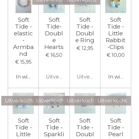
Soft
Soft
Soft
Soft
Tide -
Tide-
Tide -
Tide -
elastic
Doubl
Doubl
Little
-
e
e Ring
Rabbit
Armba
Hearts
-Clips
€ 12,95
nd
€ 16,50
€ 10,00
€ 15,95
In winkelwagen
Uitverkocht
Uitverkocht
In winkelw
Uitverkocht
Uitverkocht
Uitverkocht
Uitverkocht
Soft
Soft
Soft
Soft
Tide -
Tide -
Tide -
Tide -
Little
Sparkli
Doubl
Pearl