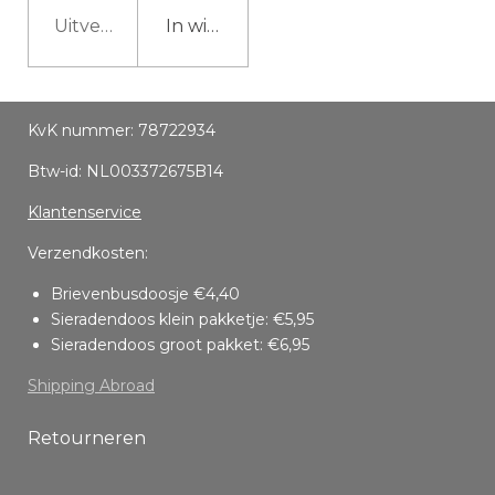
Uitverkocht
In winkelwagen
KvK nummer: 78722934
Btw-id: NL003372675B14
Klantenservice
Verzendkosten:
Brievenbusdoosje €4,40
Sieradendoos klein pakketje: €5,95
Sieradendoos groot pakket: €6,95
Shipping Abroad
Retourneren