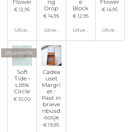
Flower
ng
e
Flower
Drop
Block
€ 12,95
€ 14,95
€ 14,95
€ 12,95
Uitverkocht
Uitverkocht
Uitverkocht
Uitverkocht
Uitverkocht
Soft
Cadea
Tide -
uset
Little
Margri
Circle
et -
Past in
€ 10,00
brieve
nbusd
oosje
€ 19,95