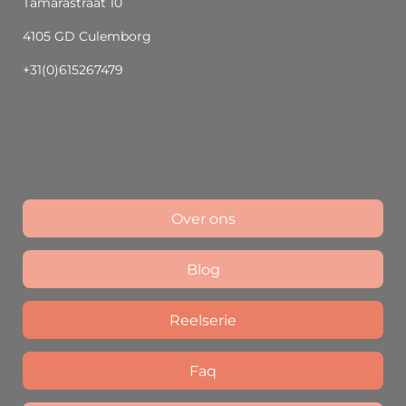
Tamarastraat 10
4105 GD Culemborg
+31(0)615267479
Over ons
Blog
Reelserie
Faq