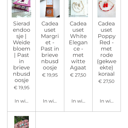
Sierad
Cadea
Cadea
Cadea
endoo
uset
uset
uset
sje |
Margri
White
Poppy
Weide
et -
Elegan
Red -
bloem
Past in
ce -
met
| Past
brieve
met
rode
in
nbusd
witte
(gekwe
brieve
oosje
Agaat
ekte)
nbusd
koraal
€ 19,95
€ 27,50
oosje
€ 27,50
€ 19,95
In winkelwagen
In winkelwagen
In winkelwagen
In winkelw