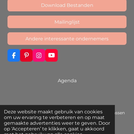
Download Bestanden
Mailinglijst
Andere interessante ondernemers
F
P
I
Y
a
i
n
o
c
n
s
u
e
t
t
T
b
e
a
u
Agenda
o
r
g
b
o
e
r
e
k
s
a
t
m
Deze website maakt gebruik van cookies
© 2019 - 2026 Ómorfo Dóro | Unieke sieraden die passen
om uw ervaring te verbeteren en op maat
bij jouw eigen stijl
gemaakte advertenties weer te geven. Door
Powered by
JouwWeb
op ‘Accepteren’ te klikken, gaat u akkoord