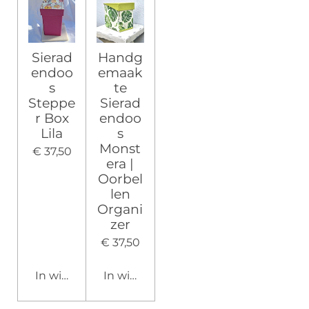
Sierad
Handg
endoo
emaak
s
te
Steppe
Sierad
r Box
endoo
Lila
s
Monst
€ 37,50
era |
Oorbel
len
Organi
zer
€ 37,50
In winkelwagen
In winkelwagen