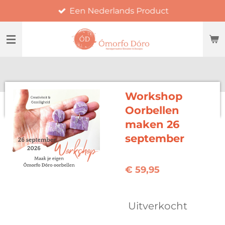
Een Nederlands Product
Ga
direct
naar
de
hoofdinhoud
Workshop
Oorbellen
maken 26
september
€ 59,95
Uitverkocht