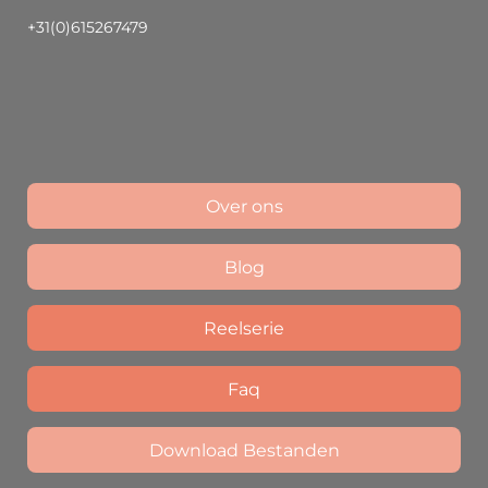
+31(0)615267479
Over ons
Blog
Reelserie
Faq
Download Bestanden